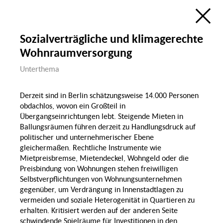
Ökologie
Bildung, Wissenschaft
& Digitalisierung
Forschungsatlas
Öffentlicher Raum
Sozialverträgliche und klimagerechte
Visualisierung des Forschungsfelds
Sozialer Zusammenhalt in Berlin
Wohnraumversorgung
im Rahmen der
Berlin University Alliance
Wohnen &
Wohnen
Unterthema
Öffentlicher Raum
de
en
Sozialer
P
Zusammenhalt
Groß
Derzeit sind in Berlin schätzungsweise 14.000 Personen
obdachlos, wovon ein Großteil in
Diversität & Identität
Übergangseinrichtungen lebt. Steigende Mieten in
Ballungsräumen führen derzeit zu Handlungsdruck auf
Diskrim
politischer und unternehmerischer Ebene
gleichermaßen. Rechtliche Instrumente wie
Gender
Mietpreisbremse, Mietendeckel, Wohngeld oder die
Demografischer
Wandel & Migration
Preisbindung von Wohnungen stehen freiwilligen
Gesundheit,
Selbstverpflichtungen von Wohnungsunternehmen
Ernährung & Sport
gegenüber, um Verdrängung in Innenstadtlagen zu
Migration
Lohnlücke
vermeiden und soziale Heterogenität in Quartieren zu
erhalten. Kritisiert werden auf der anderen Seite
Familie
Sport
schwindende Spielräume für Investitionen in den
Recht