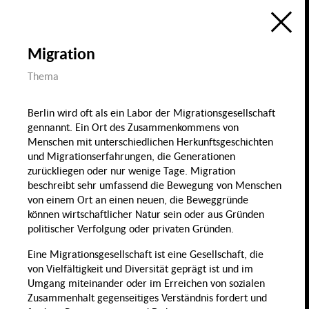
Ökologie
Bildung, Wissenschaft
& Digitalisierung
Forschungsatlas
Öffentlicher Raum
Migration
Visualisierung des Forschungsfelds
Sozialer Zusammenhalt in Berlin
im Rahmen der
Thema
Berlin University Alliance
Wohnen &
Wohnen
Öffentlicher Raum
de
en
Sozialer
P
Berlin wird oft als ein Labor der Migrationsgesellschaft
Zusammenhalt
Groß
gennannt. Ein Ort des Zusammenkommens von
Menschen mit unterschiedlichen Herkunftsgeschichten
und Migrationserfahrungen, die Generationen
Diversität & Identität
zurückliegen oder nur wenige Tage. Migration
Diskrim
beschreibt sehr umfassend die Bewegung von Menschen
von einem Ort an einen neuen, die Beweggründe
können wirtschaftlicher Natur sein oder aus Gründen
Gender
Demografischer
politischer Verfolgung oder privaten Gründen.
Wandel & Migration
Gesundheit,
Eine Migrationsgesellschaft ist eine Gesellschaft, die
Ernährung & Sport
Migration
von Vielfältigkeit und Diversität geprägt ist und im
Lohnlücke
Umgang miteinander oder im Erreichen von sozialen
Zusammenhalt gegenseitiges Verständnis fordert und
Familie
Sport
Recht