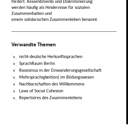
fördert. Ressentiments und Diskriminierung
Normalität
Geschlecht
und Krise
Kollektivität
werden häufig als Hindernisse für sozialen
Zusammenhalten und
eit,
Transnationale
,
Assimilierung
Perspektiven
einem solidarischen Zusammenleben benannt.
tät
Ernährung
auf
Migration
Arbeitsmigration
Gesundheit
Wandel der
Migration
Familie
und Raum
Verwandte Themen
Wertschöpfungsketten
Psychische
hlte
nicht-deutsche Herkunftssprachen
Gesundheit
Praktiken und
rbeit
Infrastrukturen in der
Migrationsgesellschaft
SprachRaum Berlin
Ernährungssicherheit
ntale
Rassismus in der Einwanderungsgesellschaft
ndheit
LSBTIQ*
Mehrsprachigkeit(en) im Bildungswesen
schen
Nachbarschaften des Willkommens
Inklusive Transformation
Laws of Social Cohesion
von
Ernährungssystemen
Repertoires des Zusammenlebens