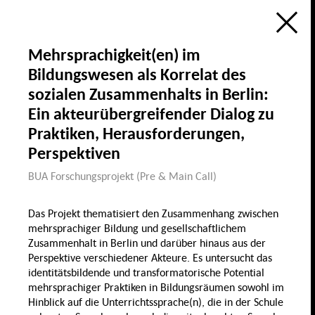
Ökologie
Bildung, Wissenschaft
& Digitalisierung
Forschungsatlas
Öffentlicher Raum
Mehrsprachigkeit(en) im
Visualisierung des Forschungsfelds
Sozialer Zusammenhalt in Berlin
Bildungswesen als Korrelat des
im Rahmen der
Berlin University Alliance
Wohnen &
sozialen Zusammenhalts in Berlin:
Wohnen
Öffentlicher Raum
de
en
Sozialer
P
Ein akteurübergreifender Dialog zu
Zusammenhalt
Groß
Praktiken, Herausforderungen,
Perspektiven
Diversität & Identität
BUA Forschungsprojekt (Pre & Main Call)
Diskrim
Das Projekt thematisiert den Zusammenhang zwischen
Gender
Demografischer
mehrsprachiger Bildung und gesellschaftlichem
Wandel & Migration
Zusammenhalt in Berlin und darüber hinaus aus der
Gesundheit,
Perspektive verschiedener Akteure. Es untersucht das
Ernährung & Sport
identitätsbildende und transformatorische Potential
Migration
Lohnlücke
mehrsprachiger Praktiken in Bildungsräumen sowohl im
Hinblick auf die Unterrichtssprache(n), die in der Schule
Familie
Sport
Recht