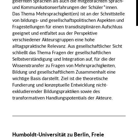
gelernten Sprachen als auch die mitgebrachten Sprach-
Normalität
Geschlecht
und Krise
und Kommunikationserfahrungen der Schüler*innen.
Kollektivität
Das Thema Mehrsprachigkeit(en) ist an der Schnittstelle
eit,
Transnationale
,
Assimilierung
Perspektiven
von bildungs- und gesellschaftspolitischen Aspekten und
tät
Ernährung
auf
Migration
Fragestellungen für einen transdisziplinären Aufschluss
geeignet und entfaltet aus der Perspektive
Arbeitsmigration
Gesundheit
Wandel der
verschiedener Akteursgruppen eine hohe
Migration
Familie
und Raum
alltagspraktische Relevanz. Aus gesellschaftlicher Sicht
Wertschöpfungsketten
schließt das Thema Fragen der gesellschaftlichen
Psychische
Selbstverständigung und Integration auf, für die der
hlte
Gesundheit
Praktiken und
rbeit
Infrastrukturen in der
Wissenstransfer zu Fragen von Mehrsprachigkeiten,
Migrationsgesellschaft
Ernährungssicherheit
Bildung und gesellschaftlichem Zusammenhalt eine
ntale
ndheit
wichtige Basis darstellt. Ziel ist die theoretische
LSBTIQ*
schen
Fundierung und konzeptuelle Entwicklung nicht-
exkludierender Bildungspraktiken sowie des
Inklusive Transformation
transformativen Handlungspotentials der Akteure.
von
Ernährungssystemen
Humboldt-Universität zu Berlin, Freie