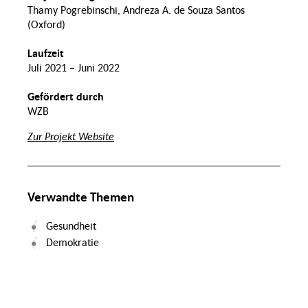
Normalität
Geschlecht
Thamy Pogrebinschi, Andreza A. de Souza Santos
und Krise
Kollektivität
(Oxford)
eit,
Transnationale
,
Assimilierung
Perspektiven
tät
Ernährung
auf
Laufzeit
Migration
Juli 2021 – Juni 2022
Arbeitsmigration
Gesundheit
Wandel der
Migration
Familie
und Raum
Gefördert durch
Wertschöpfungsketten
WZB
Psychische
hlte
Gesundheit
Praktiken und
Zur Projekt Website
rbeit
Infrastrukturen in der
Migrationsgesellschaft
Ernährungssicherheit
ntale
ndheit
LSBTIQ*
schen
Verwandte Themen
Inklusive Transformation
von
Gesundheit
Ernährungssystemen
Demokratie