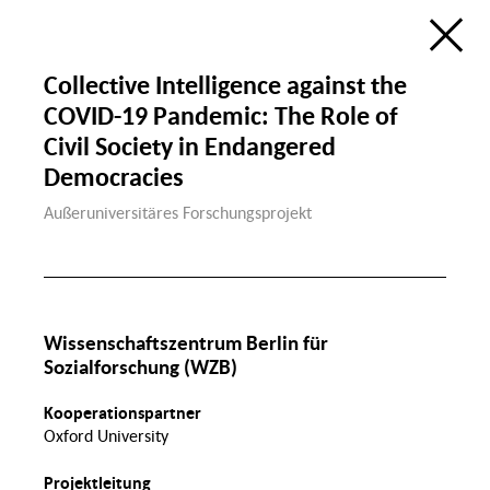
Ökologie
Bildung, Wissenschaft
& Digitalisierung
Forschungsatlas
Öffentlicher Raum
Collective Intelligence against the
Visualisierung des Forschungsfelds
Sozialer Zusammenhalt in Berlin
COVID-19 Pandemic: The Role of
im Rahmen der
Berlin University Alliance
Wohnen &
Civil Society in Endangered
Wohnen
Öffentlicher Raum
de
en
Sozialer
P
Democracies
Zusammenhalt
Groß
Außeruniversitäres Forschungsprojekt
Diversität & Identität
Diskrim
Wissenschaftszentrum Berlin für
Gender
Demografischer
Sozialforschung (WZB)
Wandel & Migration
Gesundheit,
Ernährung & Sport
Kooperationspartner
Migration
Lohnlücke
Oxford University
Familie
Sport
Projektleitung
Recht