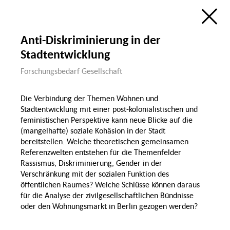
Ökologie
Bildung, Wissenschaft
& Digitalisierung
Forschungsatlas
Öffentlicher Raum
Anti-Diskriminierung in der
Visualisierung des Forschungsfelds
Sozialer Zusammenhalt in Berlin
Stadtentwicklung
im Rahmen der
Berlin University Alliance
Wohnen &
Wohnen
Forschungsbedarf Gesellschaft
Öffentlicher Raum
de
en
Sozialer
P
Zusammenhalt
Groß
Die Verbindung der Themen Wohnen und
Stadtentwicklung mit einer post-kolonialistischen und
Diversität & Identität
feministischen Perspektive kann neue Blicke auf die
(mangelhafte) soziale Kohäsion in der Stadt
Diskrim
bereitstellen. Welche theoretischen gemeinsamen
Referenzwelten entstehen für die Themenfelder
Gender
Rassismus, Diskriminierung, Gender in der
Demografischer
Wandel & Migration
Verschränkung mit der sozialen Funktion des
Gesundheit,
öffentlichen Raumes? Welche Schlüsse können daraus
Ernährung & Sport
für die Analyse der zivilgesellschaftlichen Bündnisse
Migration
Lohnlücke
oder den Wohnungsmarkt in Berlin gezogen werden?
Familie
Sport
Recht