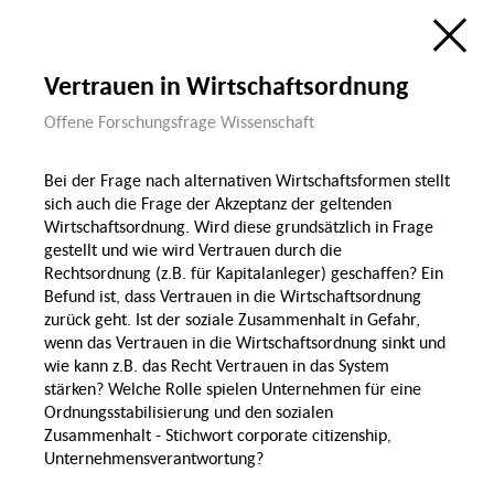
Ökologie
Bildung, Wissenschaft
& Digitalisierung
Forschungsatlas
Öffentlicher Raum
Vertrauen in Wirtschaftsordnung
Visualisierung des Forschungsfelds
Sozialer Zusammenhalt in Berlin
im Rahmen der
Offene Forschungsfrage Wissenschaft
Berlin University Alliance
Wohnen &
Wohnen
Öffentlicher Raum
de
en
Sozialer
P
Bei der Frage nach alternativen Wirtschaftsformen stellt
Zusammenhalt
Groß
sich auch die Frage der Akzeptanz der geltenden
Wirtschaftsordnung. Wird diese grundsätzlich in Frage
gestellt und wie wird Vertrauen durch die
Diversität & Identität
Rechtsordnung (z.B. für Kapitalanleger) geschaffen? Ein
Diskrim
Befund ist, dass Vertrauen in die Wirtschaftsordnung
zurück geht. Ist der soziale Zusammenhalt in Gefahr,
wenn das Vertrauen in die Wirtschaftsordnung sinkt und
Gender
Demografischer
wie kann z.B. das Recht Vertrauen in das System
Wandel & Migration
stärken? Welche Rolle spielen Unternehmen für eine
Gesundheit,
Ernährung & Sport
Ordnungsstabilisierung und den sozialen
Migration
Zusammenhalt - Stichwort corporate citizenship,
Lohnlücke
Unternehmensverantwortung?
Familie
Sport
Recht