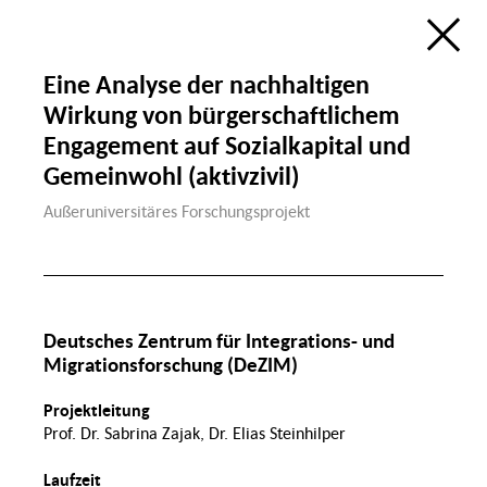
Ökologie
Bildung, Wissenschaft &
Digitalisierung
Forschungsatlas
Öffentlicher Raum
Eine Analyse der nachhaltigen
Visualisierung des Forschungsfelds
Sozialer Zusammenhalt in Berlin
Wirkung von bürgerschaftlichem
im Rahmen der
Berlin University Alliance
Wohnen & Öffentlicher
Engagement auf Sozialkapital und
Wohnen
Raum
de
en
Sozialer
P
Gemeinwohl (aktivzivil)
Zusammenhalt
Groß
Außeruniversitäres Forschungsprojekt
Diversität & Identität
Diskrim
Deutsches Zentrum für Integrations- und
Gender
Demografischer Wandel
Migrationsforschung (DeZIM)
& Migration
Gesundheit, Ernährung
& Sport
Projektleitung
Migration
Lohnlücke
Prof. Dr. Sabrina Zajak, Dr. Elias Steinhilper
Familie
Sport
Laufzeit
Recht