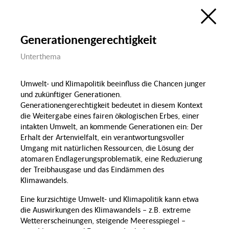
Ökologie
Bildung, Wissenschaft
& Digitalisierung
Forschungsatlas
Öffentlicher Raum
Generationengerechtigkeit
Visualisierung des Forschungsfelds
Sozialer Zusammenhalt in Berlin
im Rahmen der
Unterthema
Berlin University Alliance
Wohnen &
Wohnen
Öffentlicher Raum
de
en
Sozialer
P
Umwelt- und Klimapolitik beeinfluss die Chancen junger
Zusammenhalt
Groß
und zukünftiger Generationen.
Generationengerechtigkeit bedeutet in diesem Kontext
die Weitergabe eines fairen ökologischen Erbes, einer
Diversität & Identität
intakten Umwelt, an kommende Generationen ein: Der
Diskrim
Erhalt der Artenvielfalt, ein verantwortungsvoller
Umgang mit natürlichen Ressourcen, die Lösung der
atomaren Endlagerungsproblematik, eine Reduzierung
Gender
Demografischer
der Treibhausgase und das Eindämmen des
Wandel & Migration
Klimawandels.
Gesundheit,
Ernährung & Sport
Migration
Eine kurzsichtige Umwelt- und Klimapolitik kann etwa
Lohnlücke
die Auswirkungen des Klimawandels – z.B. extreme
Wettererscheinungen, steigende Meeresspiegel –
Familie
Sport
Recht