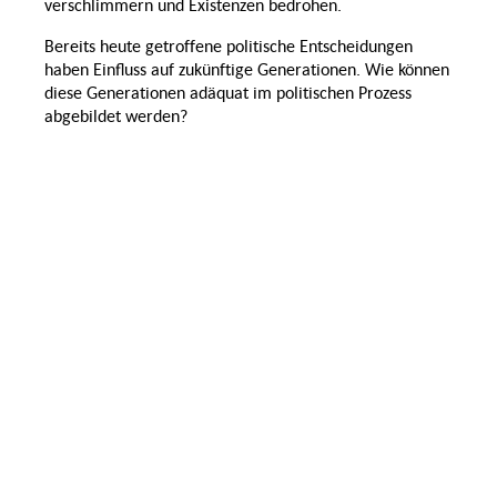
verschlimmern und Existenzen bedrohen.
Normalität
Geschlecht
und Krise
Kollektivität
Bereits heute getroffene politische Entscheidungen
eit,
Transnationale
,
haben Einfluss auf zukünftige Generationen. Wie können
Assimilierung
Perspektiven
tät
Ernährung
auf
diese Generationen adäquat im politischen Prozess
Migration
abgebildet werden?
Arbeitsmigration
Gesundheit
Wandel der
Migration
Familie
und Raum
Wertschöpfungsketten
Psychische
hlte
Gesundheit
Praktiken und
rbeit
Infrastrukturen in der
Migrationsgesellschaft
Ernährungssicherheit
ntale
ndheit
LSBTIQ*
schen
Inklusive Transformation
von
Ernährungssystemen