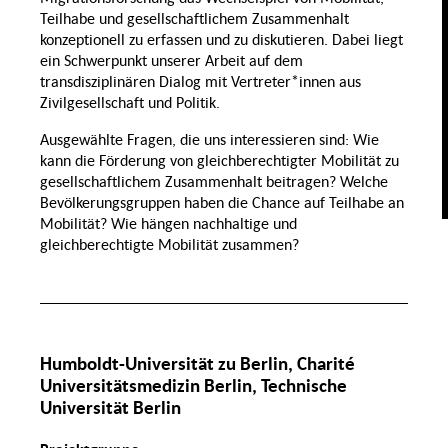
Normalität
Geschlecht
und Krise
Teilhabe und gesellschaftlichem Zusammenhalt
Kollektivität
konzeptionell zu erfassen und zu diskutieren. Dabei liegt
eit,
Transnationale
t,
ein Schwerpunkt unserer Arbeit auf dem
Assimilierung
Perspektiven
tät
Ernährung
auf Migration
transdisziplinären Dialog mit Vertreter*innen aus
Zivilgesellschaft und Politik.
Arbeitsmigration
Gesundheit
Wandel der
Migration und
Familie
Ausgewählte Fragen, die uns interessieren sind: Wie
Raum
Wertschöpfungsketten
kann die Förderung von gleichberechtigter Mobilität zu
gesellschaftlichem Zusammenhalt beitragen? Welche
Psychische
hlte
Gesundheit
Praktiken und
Bevölkerungsgruppen haben die Chance auf Teilhabe an
rbeit
Infrastrukturen in der
Migrationsgesellschaft
Mobilität? Wie hängen nachhaltige und
Ernährungssicherheit
ntale
gleichberechtigte Mobilität zusammen?
ndheit
LSBTIQ*
schen
Inklusive Transformation von
Ernährungssystemen
Humboldt-Universität zu Berlin, Charité
Universitätsmedizin Berlin, Technische
Universität Berlin