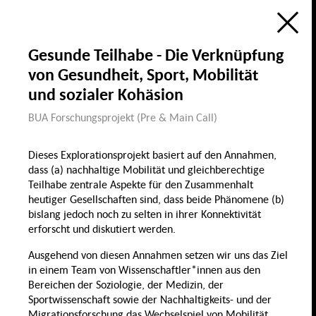
Ökologie
Bildung, Wissenschaft &
Digitalisierung
Forschungsatlas
Öffentlicher Raum
Gesunde Teilhabe - Die Verknüpfung
Visualisierung des Forschungsfelds
Sozialer Zusammenhalt in Berlin
von Gesundheit, Sport, Mobilität
im Rahmen der
Berlin University Alliance
Wohnen & Öffentlicher
und sozialer Kohäsion
Wohnen
Raum
de
en
Sozialer
P
BUA Forschungsprojekt (Pre & Main Call)
Zusammenhalt
Groß
Dieses Explorationsprojekt basiert auf den Annahmen,
Diversität & Identität
dass (a) nachhaltige Mobilität und gleichberechtige
Diskrim
Teilhabe zentrale Aspekte für den Zusammenhalt
heutiger Gesellschaften sind, dass beide Phänomene (b)
bislang jedoch noch zu selten in ihrer Konnektivität
Gender
Demografischer Wandel
erforscht und diskutiert werden.
& Migration
Gesundheit, Ernährung
Ausgehend von diesen Annahmen setzen wir uns das Ziel
& Sport
in einem Team von Wissenschaftler*innen aus den
Migration
Lohnlücke
Bereichen der Soziologie, der Medizin, der
Sportwissenschaft sowie der Nachhaltigkeits- und der
Familie
Sport
Migrationsforschung das Wechselspiel von Mobilität,
Recht