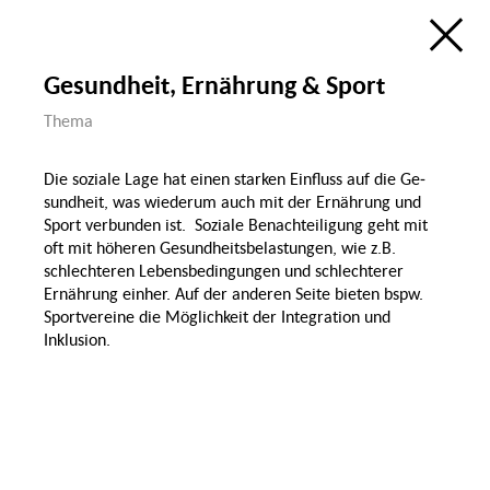
Ökologie
Bildung, Wissenschaft
& Digitalisierung
Forschungsatlas
Öffentlicher Raum
Gesundheit, Ernährung & Sport
Visualisierung des Forschungsfelds
Sozialer Zusammenhalt in Berlin
im Rahmen der
Thema
Berlin University Alliance
Wohnen &
Wohnen
Öffentlicher Raum
de
en
Sozialer
P
Die soziale La­ge hat einen starken Ein­fluss auf die Ge­
Zusammenhalt
Groß
sund­heit, was wiederum auch mit der Ernährung und
Sport verbunden ist. Soziale Be­nach­tei­li­gung geht mit
oft mit höheren Ge­sund­heitsbelastungen, wie z.B.
Diversität & Identität
schlechteren Le­bens­be­din­gung­en und schlechterer
Diskrim
Ernährung einher. Auf der anderen Seite bieten bspw.
Sportvereine die Möglichkeit der Integration und
Inklusion.
Gender
Demografischer
Wandel & Migration
Gesundheit,
Ernährung & Sport
Migration
Lohnlücke
Familie
Sport
Recht