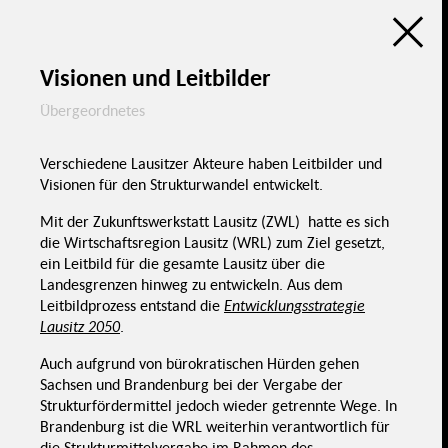
Raum
eku -
Leichtere
(Sachsen)
Zukunftspreis
Aktivierung
Lokale Aktions-
(Sachsen)
Kommunikati
gruppen
Beteiligungsatlas
Fehlende
Schwierigkeit
digitale
Rahmenbedingungen
Infrastruktur
Stiftungen
Kommunale Beteiligung in der Lausitz
Länder
Neue Möglichkeiten
durch
EU
Digitalisierung
Visionen und Leitbilder
Digitalisierung 
demografische
Wandel
Bund
Übergeordnetes
Umgang mit
Digitalisierung
Fördermöglichkeiten
Förderung
Verschiedene Lausitzer Akteure haben Leitbilder und
Visionen für den Strukturwandel entwickelt.
Kommunen
F
Finanzierung
Mit der Zukunftswerkstatt Lausitz (ZWL) hatte es sich
die Wirtschaftsregion Lausitz (WRL) zum Ziel gesetzt,
Kommunale
ein Leitbild für die gesamte Lausitz über die
Chancen &
Politik & Verwaltung
Herausforderungen
Beteiligung in
der Lausitz
Landesgrenzen hinweg zu entwickeln. Aus dem
Leitbildprozess entstand die
Entwicklungsstrategie
Lausitz 2050
.
Zivilgesellschaft &
Teilhabe
Auch aufgrund von bürokratischen Hürden gehen
Akze
Sachsen und Brandenburg bei der Vergabe der
Struktur- &
po
Demografischer
Themen
Ents
Wandel
Strukturfördermittel jedoch wieder getrennte Wege. In
Negatives
Aktivierung,
Selbstbild
Gestaltung &
Brandenburg ist die WRL weiterhin verantwortlich für
Selbstwir
Verstetigung
scha
Selbstbew
Aktivierung
die Strukturmittelvergabe im Rahmen des