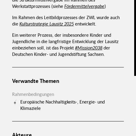
Strukturwandel
Stärkung des
che
sozialen
be
Schnelle
Werkstattprozesses (siehe
Fördermittelvergabe
)
Verstetigung
Zusammenhalts
Umsetzung erster
Gestaltung
Ergebnisse
Überalterung
Lokale Akteure als
Mitgliederschwund
Brückenköpfe
Im Rahmen des Leitbildprozesses der ZWL wurde auch
bei Vereinen
Einbindung
lokaler
afischer
Frauen im
Medien
Flächengemeinden
ndel
die
Kulturstrategie Lausitz 2025
entwickelt.
Transformationsprozess
&
Flexible
Rückgang
Eingemeindungen
Formate
dörflicher
Strukturen
Bildung zu
Niedrigschwellige
Ein weiterer Prozess, der insbesondere Kinder und
Bürgerbeteiligung
Jugendbeteiligung
Formate
als Antwort
Professionelle
Altersgerechte
Begleitung
Jugendliche in die langfristige Entwicklung der Lausitz
Formate
einbeziehen soll, ist das Projekt
#Mission2038
der
Verstetigung
Gesellige
braucht Zeit
Atmosphäre
Deutschen Kinder- und Jugendstiftung Sachsen.
Bottom-Up
etenzschärfung
Beteiligung
ivilgesellsch.
Akteure
Anschubfinanzierung
Aktive
Bürgermeister*innen
Verwandte Themen
Rahmenbedingungen
Europäische Nachhaltigkeits-, Energie- und
Klimaziele
Akteure