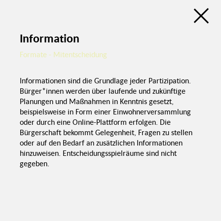
Raum
eku -
Leichtere
(Sachsen)
Zukunftspreis
Aktivierung
Lokale Aktions-
(Sachsen)
Kommunikati
gruppen
Beteiligungsatlas
Fehlende
Schwierigkeit
digitale
Rahmenbedingungen
Infrastruktur
Stiftungen
Kommunale Beteiligung in der Lausitz
Länder
Neue Möglichkeiten
durch
EU
Digitalisierung
Information
Digitalisierung 
demografische
Wandel
Bund
Formate - Mitentscheidung
Umgang mit
Digitalisierung
Fördermöglichkeiten
Förderung
Informationen sind die Grundlage jeder Partizipation.
Bürger*innen werden über laufende und zukünftige
Kommunen
F
Finanzierung
Planungen und Maßnahmen in Kenntnis gesetzt,
beispielsweise in Form einer Einwohnerversammlung
oder durch eine Online-Plattform erfolgen. Die
Kommunale
Chancen &
Bürgerschaft bekommt Gelegenheit, Fragen zu stellen
Politik & Verwaltung
Herausforderungen
Beteiligung in
der Lausitz
oder auf den Bedarf an zusätzlichen Informationen
hinzuweisen. Entscheidungsspielräume sind nicht
gegeben.
Zivilgesellschaft &
Teilhabe
Akze
Struktur- &
po
Demografischer
Themen
Ents
Wandel
Negatives
Aktivierung,
Selbstbild
Gestaltung &
Selbstwir
Verstetigung
scha
Selbstbew
Aktivierung