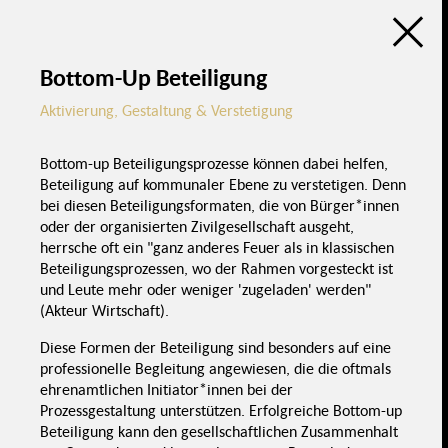
Raum
eku -
Leichtere
(Sachsen)
Zukunftspreis
Aktivierung
Lokale Aktions-
(Sachsen)
Kommunikati
gruppen
Beteiligungsatlas
Fehlende
Schwierigkeit
digitale
Rahmenbedingungen
Infrastruktur
Stiftungen
Kommunale Beteiligung in der Lausitz
Länder
Neue Möglichkeiten
durch
EU
Digitalisierung
Bottom-Up Beteiligung
Digitalisierung 
demografische
Wandel
Bund
Aktivierung, Gestaltung & Verstetigung
Umgang mit
Digitalisierung
Fördermöglichkeiten
Förderung
Bottom-up Beteiligungsprozesse können dabei helfen,
Beteiligung auf kommunaler Ebene zu verstetigen. Denn
Kommunen
F
Finanzierung
bei diesen Beteiligungsformaten, die von Bürger*innen
oder der organisierten Zivilgesellschaft ausgeht,
herrsche oft ein "ganz anderes Feuer als in klassischen
Kommunale
Chancen &
Beteiligungsprozessen, wo der Rahmen vorgesteckt ist
Politik & Verwaltung
Herausforderungen
Beteiligung in
der Lausitz
und Leute mehr oder weniger 'zugeladen' werden"
(Akteur Wirtschaft).
Zivilgesellschaft &
Teilhabe
Diese Formen der Beteiligung sind besonders auf eine
professionelle Begleitung angewiesen, die die oftmals
Akze
Struktur- &
ehrenamtlichen Initiator*innen bei der
po
Demografischer
Themen
Ents
Wandel
Negatives
Prozessgestaltung unterstützen. Erfolgreiche Bottom-up
Aktivierung,
Selbstbild
Gestaltung &
Selbstwir
Verstetigung
Beteiligung kann den gesellschaftlichen Zusammenhalt
scha
Selbstbew
Aktivierung