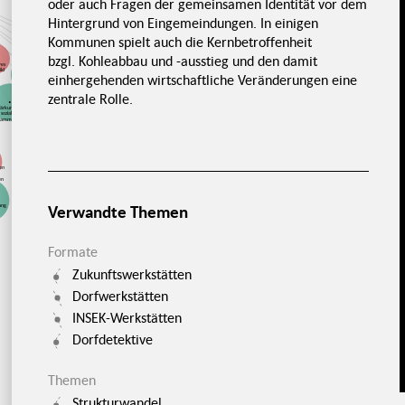
oder auch Fragen der gemeinsamen Identität vor dem
Verständnis
Politik
Willkür
BürgermeisterInnen
von
als Ehrenamt
Beteiligung
Hintergrund von Eingemeindungen. In einigen
Erwartungs-
Kommunen spielt auch die Kernbetroffenheit
Akzeptanz für
management
Einbindung in
Verbesserte
politische
politische
Kommunikation
Entscheidungen
Prozesse
zw. Bürgerschaft
bzgl. Kohleabbau und -ausstieg und den damit
und Verwaltung
ves
Fehlendes
ild
Vertrauen in
einhergehenden wirtschaftliche Veränderungen eine
politische
Selbstwirksamkeit
Prozesse
schafft
Selbstbewusstsein
zentrale Rolle.
Geringe Bereitschaft
tärkung des
für Beteiligung
sozialen
Ideenpotenzial
Erfahrungen
sammenhalts
der
nach der
Zivilgesellschaft
Wiedervereinigung
Gestalten fördert
Demokratie
Knappe
Ressourcen
den
en
Verwandte Themen
gung
Formate
Zukunftswerkstätten
Dorfwerkstätten
INSEK-Werkstätten
Dorfdetektive
Themen
Strukturwandel