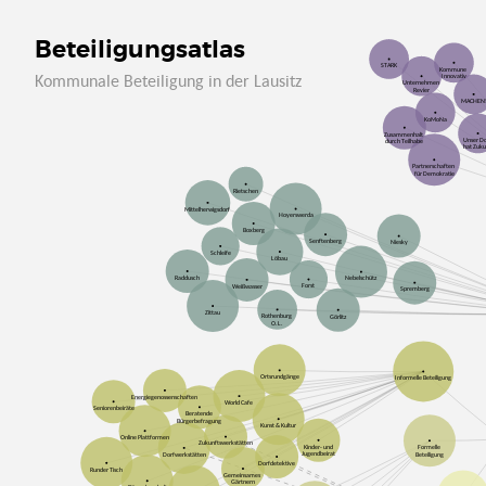
Beteiligungsatlas
STARK
Kommune
Kommunale Beteiligung in der Lausitz
Innovativ
Unternehmen
Revier
MACHEN
KoMoNa
Zusammenhalt
Unser D
durch Teilhabe
hat Zuku
Partnerschaften
für Demokratie
Rietschen
Mittelherwigsdorf
Hoyerswerda
Boxberg
Senftenberg
Niesky
Schleife
Löbau
Raddusch
Nebelschütz
Forst
Weißwasser
Spremberg
Zittau
Rothenburg
Görlitz
O.L.
Ortsrundgänge
Informelle Beteiligung
Energiegenossenschaften
World Cafe
Seniorenbeiräte
Beratende
Bürgerbefragung
Kunst & Kultur
Online Plattformen
Zukunftswerkstätten
Kinder- und
Formelle
Jugendbeirat
Beteiligung
Dorfwerkstätten
Dorfdetektive
Runder Tisch
Gemeinsames
Gärtnern