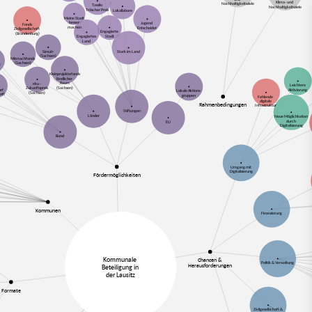
Klima- und
Nachhaltigkeitsziele
Tassilo
Nachhaltigkeitsziele
Tröscher Preis
Lokallabore
Meine Stadt
besser
Jugend
Fonds
machen
Entscheidet
Zivilgesellschaft
Engagierte
(Brandenburg)
Stadt
Engagiertes
Land
Simul+
Stark im Land
(Sachsen)
Mitmachfonds
(Sachsen)
!
Kleinprojektefonds
ländlicher
Raum
eku -
Leichtere
(Sachsen)
Zukunftspreis
Aktivierung
orf
Lokale Aktions-
(Sachsen)
nft
gruppen
Fehlende
digitale
Rahmenbedingungen
Infrastruktur
Stiftungen
Länder
Neue Möglichkeiten
durch
EU
Digitalisierung
Bund
Umgang mit
Digitalisierung
Fördermöglichkeiten
Kommunen
Finanzierung
Kommunale
Chancen &
Politik & Verwaltung
Herausforderungen
Beteiligung in
der Lausitz
Formate
Zivilgesellschaft &