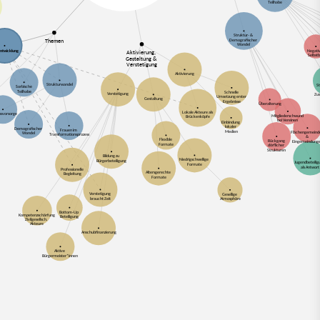
Teilhabe
Struktur- &
Demografischer
Themen
Wandel
ntwicklung
Negati
Aktivierung,
Selbstb
Gestaltung &
Verstetigung
Aktivierung
Strukturwandel
S
Sorbische
Teilhabe
Schnelle
Verstetigung
Zu
Umsetzung erster
Gestaltung
Ergebnisse
Überalterung
Lokale Akteure als
nsvorsorge
Mitgliederschwund
Brückenköpfe
bei Vereinen
Einbindung
lokaler
Demografischer
Frauen im
Medien
Flächengemein
Wandel
Transformationsprozess
&
Flexible
Rückgang
Eingemeindung
Formate
dörflicher
Strukturen
Bildung zu
Niedrigschwellige
Bürgerbeteiligung
Jugendbeteili
Formate
als Antwort
Professionelle
Altersgerechte
Begleitung
Formate
Verstetigung
Gesellige
braucht Zeit
Atmosphäre
Bottom-Up
Kompetenzschärfung
Beteiligung
Zivilgesellsch.
Akteure
Anschubfinanzierung
Aktive
Bürgermeister*innen