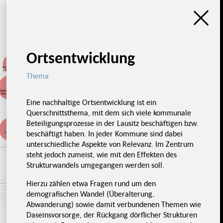
Ortsentwicklung
Kommunikative
Schwierigkeiten
Thema
Digitalisierung und
demografischer
Wandel
Eine nachhaltige Ortsentwicklung ist ein
Finanzierung von
Querschnittsthema, mit dem sich viele kommunale
Stellen
Eigenanteile
Beteiligungsprozesse in der Lausitz beschäftigen bzw.
Projektarbeit &
beschäftigt haben. In jeder Kommune sind dabei
Projektitis
Förderung
Komplexe
Förderlandschaft
unterschiedliche Aspekte von Relevanz. Im Zentrum
Lokale
Ressourcen
Finanzschwache
steht jedoch zumeist, wie mit den Effekten des
nutzbar machen
Kommunen
Strukturwandels umgegangen werden soll.
Kommunen im
föderalen Gefüge
Hierzu zählen etwa Fragen rund um den
Starre
Lernende
Verwaltungsprozesse
Verwaltung
Hohe
demografischen Wandel (Überalterung,
Erwartungen an
Kommunen
Fehlende
Kompetenzen und
Abwanderung) sowie damit verbundenen Themen wie
Ressourcen
Entlastung
von
Entscheidungsträger*innen
Daseinsvorsorge, der Rückgang dörflicher Strukturen
Fehlendes
Bereitschaft der