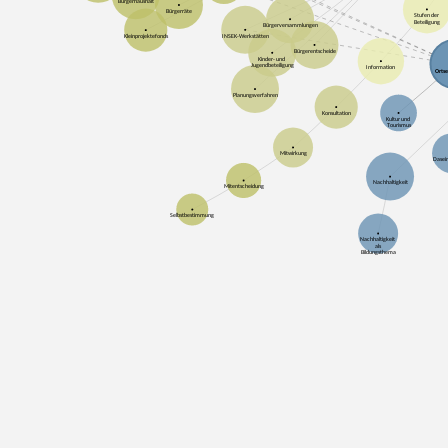
Bürgerhaushalt
Bürgerräte
Stufen der
Beteiligung
Bürgerversammlungen
INSEK-Werkstätten
Kleinprojektefonds
Bürgerentscheide
Kinder- und
Jugendbeteiligung
Information
Ortse
Planungsverfahren
Konsultation
Kultur und
Tourismus
Mitwirkung
Dasei
Nachhaltigkeit
Mitentscheidung
Selbstbestimmung
Nachhaltigkeit
als
Bildungsthema