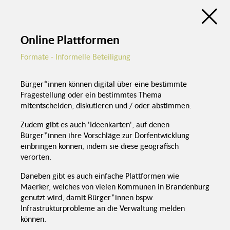
Raum
eku -
Leichtere
(Sachsen)
Zukunftspreis
Aktivierung
Lokale Aktions-
(Sachsen)
Kommunikati
gruppen
Beteiligungsatlas
Fehlende
Schwierigkeit
digitale
Rahmenbedingungen
Infrastruktur
Stiftungen
Kommunale Beteiligung in der Lausitz
Länder
Neue Möglichkeiten
durch
EU
Digitalisierung
Online Plattformen
Digitalisierung 
demografische
Wandel
Bund
Formate - Informelle Beteiligung
Umgang mit
Digitalisierung
Fördermöglichkeiten
Förderung
Bürger*innen können digital über eine bestimmte
Fragestellung oder ein bestimmtes Thema
Kommunen
F
Finanzierung
mitentscheiden, diskutieren und / oder abstimmen.
Zudem gibt es auch 'Ideenkarten', auf denen
Kommunale
Bürger*innen ihre Vorschläge zur Dorfentwicklung
Chancen &
Politik & Verwaltung
Herausforderungen
Beteiligung in
der Lausitz
einbringen können, indem sie diese geografisch
verorten.
Zivilgesellschaft &
Teilhabe
Daneben gibt es auch einfache Plattformen wie
Maerker, welches von vielen Kommunen in Brandenburg
Akze
genutzt wird, damit Bürger*innen bspw.
Struktur- &
po
Demografischer
Themen
Ents
Wandel
Infrastrukturprobleme an die Verwaltung melden
Negatives
Aktivierung,
Selbstbild
Gestaltung &
können.
Selbstwir
Verstetigung
scha
Selbstbew
Aktivierung