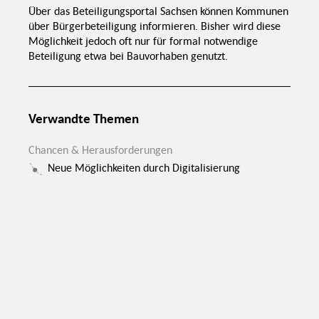
Strukturwandel
Stärkung des
che
Über das Beteiligungsportal Sachsen können Kommunen
sozialen
be
Schnelle
Verstetigung
Zusammenhalts
Umsetzung erster
Gestaltung
Ergebnisse
über Bürgerbeteiligung informieren. Bisher wird diese
Überalterung
Lokale Akteure als
Mitgliederschwund
Brückenköpfe
Möglichkeit jedoch oft nur für formal notwendige
bei Vereinen
Einbindung
lokaler
afischer
Frauen im
Medien
Flächengemeinden
ndel
Beteiligung etwa bei Bauvorhaben genutzt.
Transformationsprozess
&
Flexible
Rückgang
Eingemeindungen
Formate
dörflicher
Strukturen
Bildung zu
Niedrigschwellige
Bürgerbeteiligung
Jugendbeteiligung
Formate
als Antwort
Professionelle
Altersgerechte
Begleitung
Formate
Verstetigung
Gesellige
Verwandte Themen
braucht Zeit
Atmosphäre
Bottom-Up
etenzschärfung
Beteiligung
ivilgesellsch.
Akteure
Chancen & Herausforderungen
Anschubfinanzierung
Neue Möglichkeiten durch Digitalisierung
Aktive
Bürgermeister*innen