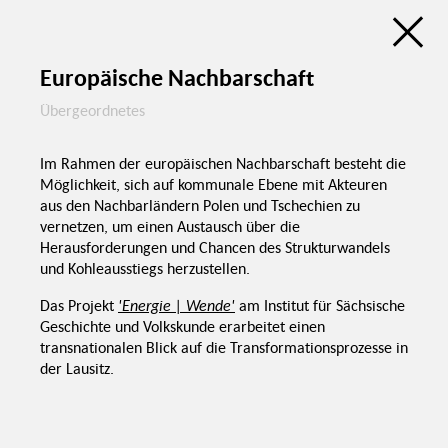
Raum
eku -
Leichtere
(Sachsen)
Zukunftspreis
Aktivierung
Lokale Aktions-
(Sachsen)
Kommunikati
gruppen
Beteiligungsatlas
Fehlende
Schwierigkeit
digitale
Rahmenbedingungen
Infrastruktur
Stiftungen
Kommunale Beteiligung in der Lausitz
Länder
Neue Möglichkeiten
durch
EU
Digitalisierung
Europäische Nachbarschaft
Digitalisierung 
demografische
Wandel
Bund
Übergeordnetes
Umgang mit
Digitalisierung
Fördermöglichkeiten
Förderung
Im Rahmen der europäischen Nachbarschaft besteht die
Möglichkeit, sich auf kommunale Ebene mit Akteuren
Kommunen
F
Finanzierung
aus den Nachbarländern Polen und Tschechien zu
vernetzen, um einen Austausch über die
Herausforderungen und Chancen des Strukturwandels
Kommunale
Chancen &
und Kohleausstiegs herzustellen.
Politik & Verwaltung
Herausforderungen
Beteiligung in
der Lausitz
Das Projekt
'Energie | Wende'
am Institut für Sächsische
Geschichte und Volkskunde erarbeitet einen
Zivilgesellschaft &
Teilhabe
transnationalen Blick auf die Transformationsprozesse in
der Lausitz.
Akze
Struktur- &
po
Demografischer
Themen
Ents
Wandel
Negatives
Aktivierung,
Selbstbild
Gestaltung &
Selbstwir
Verstetigung
scha
Selbstbew
Aktivierung