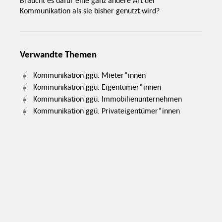
Braucht es dafür eine ganz andere Art der
Lebenszyklus
Aufwertung des
Risikominimierung
Wohnumfeldes
Kommunikation als sie bisher genutzt wird?
Komfort
Klimaschutz
önnen
ieren
Verwandte Themen
Gesundheitschutz
Kommunikation ggü. Mieter*innen
Kommunikation ggü. Eigentümer*innen
Kommunikation ggü. Immobilienunternehmen
Kommunikation ggü. Privateigentümer*innen