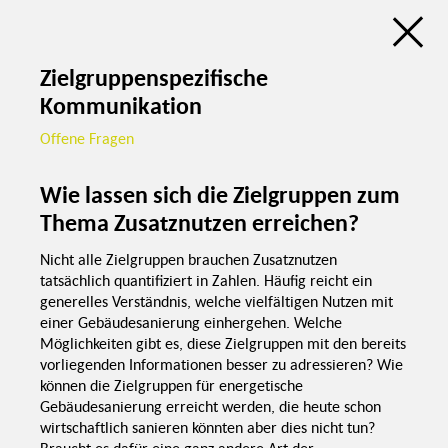
Qualifizierung
Diskussionsatlas
Handwerk
Zusatznutzen als Treiber der
energetischen Gebäudesanierung
Zielgruppenspezifische
de
en
Kommunikation
Wie lass
Zusatznutze
Zusatznutzen als
Offene Fragen
Was sind
Zusatznutzen?
Treiber der
energetischen
Wie lassen sich die Zielgruppen zum
Gebäudesanierung
Thema Zusatznutzen erreichen?
Quantifizierung a
individueller Eben
Nicht alle Zielgruppen brauchen Zusatznutzen
tatsächlich quantifiziert in Zahlen. Häufig reicht ein
generelles Verständnis, welche vielfältigen Nutzen mit
Welche Zusatznutzen
einer Gebäudesanierung einhergehen. Welche
gibt es?
Möglichkeiten gibt es, diese Zielgruppen mit den bereits
vorliegenden Informationen besser zu adressieren? Wie
können die Zielgruppen für energetische
Gesamtgesellschaftliche
Entwicklung
Gebäudesanierung erreicht werden, die heute schon
Wertsteigerung
der Immobilie
wirtschaftlich sanieren könnten aber dies nicht tun?
Gebäude im