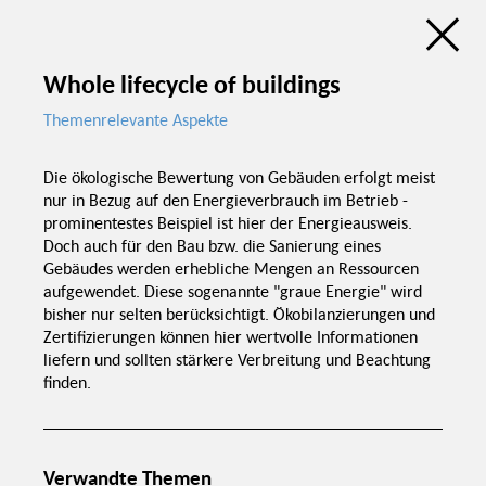
Qualifizierung
Diskussionsatlas
Handwerk
Zusatznutzen als Treiber der
energetischen Gebäudesanierung
Whole lifecycle of buildings
de
en
Themenrelevante Aspekte
Wie lass
Zusatznutze
Zusatznutzen als
Was sind
Zusatznutzen?
Treiber der
Die ökologische Bewertung von Gebäuden erfolgt meist
energetischen
nur in Bezug auf den Energieverbrauch im Betrieb -
Gebäudesanierung
prominentestes Beispiel ist hier der Energieausweis.
Doch auch für den Bau bzw. die Sanierung eines
Quantifizierung a
Gebäudes werden erhebliche Mengen an Ressourcen
individueller Eben
aufgewendet. Diese sogenannte "graue Energie" wird
bisher nur selten berücksichtigt. Ökobilanzierungen und
Zertifizierungen können hier wertvolle Informationen
Welche Zusatznutzen
gibt es?
liefern und sollten stärkere Verbreitung und Beachtung
finden.
Gesamtgesellschaftliche
Entwicklung
Wertsteigerung
der Immobilie
Verwandte Themen
Gebäude im