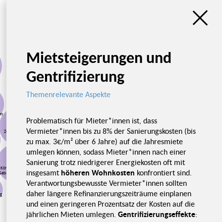
Mietsteigerungen und
Gentrifizierung
Themenrelevante Aspekte
en
Problematisch für Mieter*innen ist, dass
Vermieter*innen bis zu 8% der Sanierungskosten (bis
Zertifizierungen
zu max. 3€/m² über 6 Jahre) auf die Jahresmiete
umlegen können, sodass Mieter*innen nach einer
Sanierung trotz niedrigerer Energiekosten oft mit
Klimakompatible
insgesamt
höheren Wohnkosten
konfrontiert sind.
Gebäudestandards
Verantwortungsbewusste Vermieter*innen sollten
daher längere Refinanzierungszeiträume einplanen
ng
und einen geringeren Prozentsatz der Kosten auf die
Herausforderungen
der
jährlichen Mieten umlegen.
Gentrifizierungseffekte
:
Quantifizierung