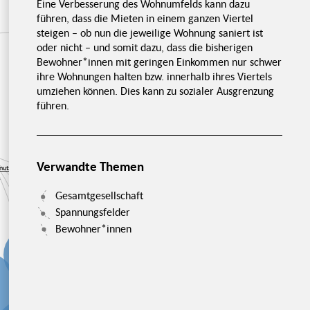
Eine Verbesserung des Wohnumfelds kann dazu
führen, dass die Mieten in einem ganzen Viertel
Wie lassen sich
steigen – ob nun die jeweilige Wohnung saniert ist
Wirtschaftlichkeit
Zusatznutzen messen?
und Nachhaltigkeit
oder nicht – und somit dazu, dass die bisherigen
Was sind
Zusatznutzen?
Bewohner*innen mit geringen Einkommen nur schwer
Neu
Wirtschaftl
ihre Wohnungen halten bzw. innerhalb ihres Viertels
berech
Chancen der
Zusatznutzen sind
Quantifizierung
umziehen können. Dies kann zu sozialer Ausgrenzung
messbar
führen.
Quantifizierung auf
individueller Ebene
Serielles
Sanieren
Verwandte Themen
znutzen
?
Gesamtgesellschaft
Spannungsfelder
Gesamtgesellschaftliche
Entwicklung
Bewohner*innen
Gebäude im
Lebenszyklus
Aufwertung des
Wohnumfeldes
Klimaschutz