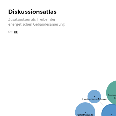
Diskussionsatlas
Zusatznutzen als Treiber der
energetischen Gebäudesanierung
de
en
Zusatzn
K
Investor-Nutzer-Dilemma
Fachkräftemangel