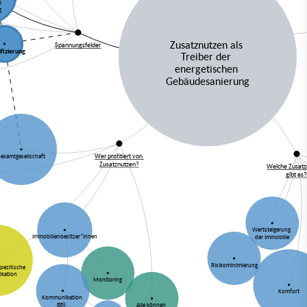
ei
g
Zusatznutzen als
Spannungsfelder
ifizierung
Treiber der
energetischen
Gebäudesanierung
Wer profitiert von
esamtgesellschaft
Zusatznutzen?
Welche Zusat
gibt es
Wertsteigerung
Immobilienbesitzer*innen
der Immobilie
Risikominimierung
pezifische
kation
Monitoring
Komfort
Kommunikation
ggü.
Alle können