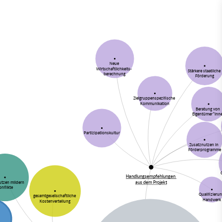
Neue
Wirtschaftlichkeits-
Stärkere staatliche
berechnung
Förderung
Zielgruppenspezifische
Kommunikation
Beratung von
Eigentümer*inn
Partizipationskultur
Zusatznutzen in
Förderprogramme
Handlungsempfehlungen
aus dem Projekt
utzen mildern
onflikte
Qualifizieru
gesamtgesellschaftliche
Handwerk
Kostenverteilung