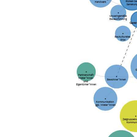
Risiken b
Handwerk
Sanierun
Unsachgemäße
Bauausführung
Gentr
Baukulturelles
Erbe
G
Partnerschaft
Mieter*innen
Bewohner*innen
und
Eigentümer*innen
Kommunikation
ggü. Mieter*innen
Zielgruppens
Kommuni