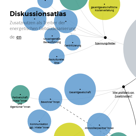
gesamtgesellschaftliche
Kostenverteilung
Diskussionsatlas
Zusatznutzen als Treiber der
energetischen Gebäudesanierung
de
en
Unsachgemäße
Bauausführung
Spannungsfelder
Gentrifizierung
Baukulturelles
Erbe
Wer profitiert von
Gesamtgesellschaft
Zusatznutzen?
Partnerschaft
Mieter*innen
Bewohner*innen
und
Eigentümer*innen
Kommunikation
ggü. Mieter*innen
Immobilienbesitzer*innen