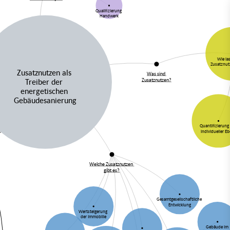
Qualifizierung
Handwerk
Wie la
Zusatznu
Zusatznutzen als
Was sind
Zusatznutzen?
Treiber der
energetischen
Gebäudesanierung
Quantifizierung
individueller E
Welche Zusatznutzen
gibt es?
Gesamtgesellschaftliche
Entwicklung
Wertsteigerung
der Immobilie
Gebäude im