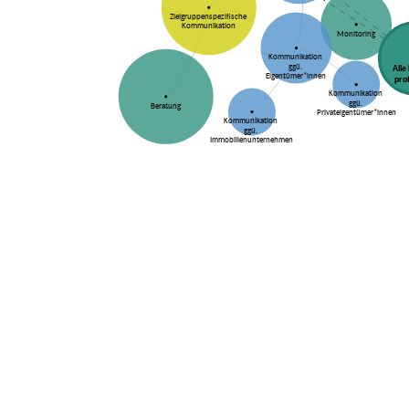
Zielgruppenspezifische
Kommunikation
Monitoring
Kommunikation
ggü.
Alle
Eigentümer*innen
pro
Kommunikation
ggü.
Beratung
Privateigentümer*innen
Kommunikation
ggü.
Immobilienunternehmen