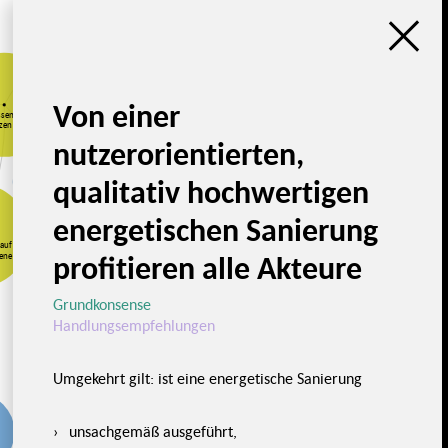
Herausforderungen
der
Quantifizierung
Von einer
ssen sich
Wirtschaftlichkeit
tzen messen?
und Nachhaltigkeit
nutzerorientierten,
Neue
Wirtschaftlichkeits-
qualitativ hochwertigen
berechnung
Chancen der
Zusatznutzen sind
Quantifizierung
messbar
energetischen Sanierung
 auf
profitieren alle Akteure
bene
Serielles
Sanieren
Grundkonsense
Handlungsempfehlungen
Umgekehrt gilt: ist eine energetische Sanierung
unsachgemäß ausgeführt,