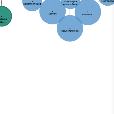
Lebenszyklu
Aufwertung des
Risikominimierung
Wohnumfeldes
Komfort
Klimaschutz
 können
fitieren
Gesundheitschutz