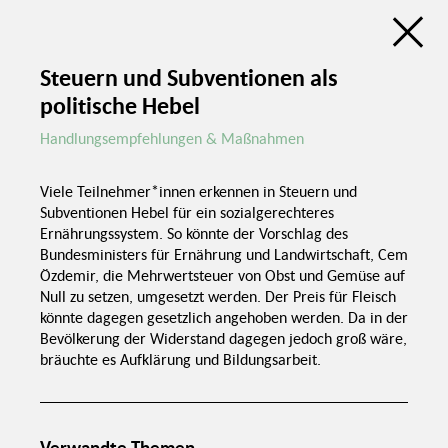
Ge
Diskussionsatlas der Trialogreihe
Sozialer Zusammenhalt
Steuern und Subventionen als
politische Hebel
de
en
Grun
Handlungsempfehlungen & Maßnahmen
Bildungsarbeit in Schulen
Viele Teilnehmer*innen erkennen in Steuern und
Gutes Essen in
Kantinen
Subventionen Hebel für ein sozialgerechteres
Trialogreihe
Politischer Druck
Ernährungssystem. So könnte der Vorschlag des
Sozialer
Zusammenhalt
Bundesministers für Ernährung und Landwirtschaft, Cem
Investitio
Özdemir, die Mehrwertsteuer von Obst und Gemüse auf
Null zu setzen, umgesetzt werden. Der Preis für Fleisch
könnte dagegen gesetzlich angehoben werden. Da in der
Bevölkerung der Widerstand dagegen jedoch groß wäre,
bräuchte es Aufklärung und Bildungsarbeit.
Räume für Begegnung
Anerkennung von
ausländischen
Zertifikaten
Chancengleichheit
Verwandte Themen