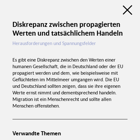
Ge
Diskussionsatlas der Trialogreihe
Sozialer Zusammenhalt
Diskrepanz zwischen propagierten
Werten und tatsächlichem Handeln
de
en
Grun
Herausforderungen und Spannungsfelder
Bildungsarbeit in Schulen
Es gibt eine Diskrepanz zwischen den Werten einer
Gutes Essen in
Kantinen
humanen Gesellschaft, die in Deutschland oder der EU
Trialogreihe
Politischer Druck
propagiert werden und dem, wie beispielsweise mit
Sozialer
Zusammenhalt
Geflüchteten im Mittelmeer umgangen wird. Die EU
Investitio
und Deutschland sollten zeigen, dass sie ihre eigenen
Werte ernst nimmt und dementsprechend handeln.
Migration ist ein Menschenrecht und sollte allen
Menschen offenstehen.
Räume für Begegnung
Verwandte Themen
Anerkennung von
ausländischen
Zertifikaten
Chancengleichheit